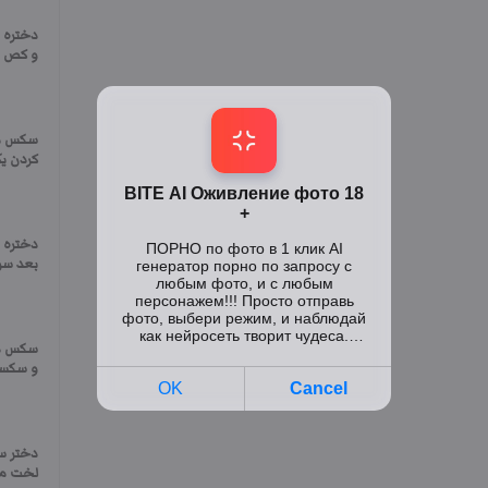
دختره ج
و کص و
سکس مخ
کردن یک
دختره 
بعد سر
سکس دا
و سکسیش
دختر س
لخت می