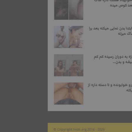
خوابیده قشنگ داره ساک
بعد کوص میده
بتدا بدن نمایی میکنه بعد برا
اک میزنه
زه به دوران رسیده کم کم
شه و بدن...
و خوابونده و تا دسته داره از
کنه
© Copyright looti.org 2016 - 2026