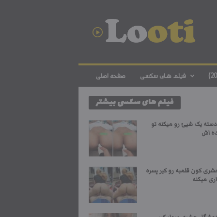
د
ا
ن
ل
و
د
ف
فیلم های سکسی
صفحه اصلی
ی
ل
فیلم های سکسی بیشتر
م
س
ک
دسته یک شیئ رو میکنه تو
س
ده اش
ی
ا
ی
شری کون قلمبه رو کیر پسره
ر
ری میکنه
ا
ن
ی