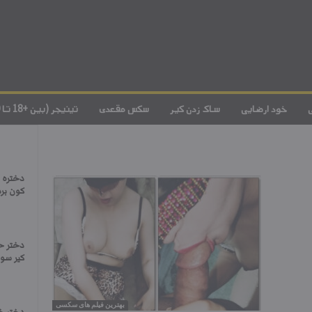
خود ارضایی
ساک زدن کیر
سکس مقعدی
تینیجر (بین +18 تا 20)
دختره 
کون بر
دختر ح
کیر سوا
بهترین فیلم های سکسی