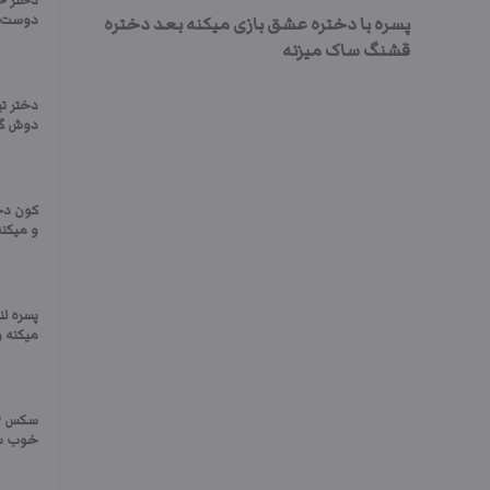
دختر خ
دوست پ
پسره با دختره عشق بازی میکنه بعد دختره
قشنگ ساک میزنه
دختر تی
دوش گرف
کون دخ
و میکن
پسره ل
میکنه و
خوب سا