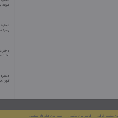
دختره 
میزنه 
دختره ا
پسره س
دختر تا
لخت می
دختره ر
کون می
ان سکسی ایرانی
انجمن های سکسی
دسته بندی فیلم های سکسی