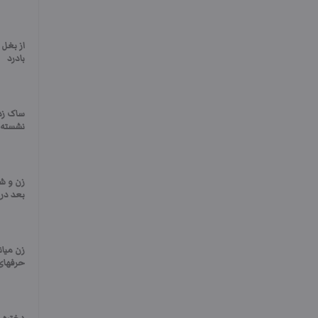
از بغل
بادرد
ساک زد
نشسته
زن و ش
بعد در 
زن میان
حرفهای