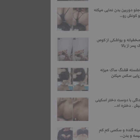
لو دوربین بدن نمایی میکنه
 کونش رو...
فیانه و یواشکی از کوص
 پسر از بالا
نشسته قشنگ ساک میزنه
پایی سکس میکنن
گی با دوست دختر اسکینی
 . دختره اه...
ینه گنده و سکسی کم کم
سه و بدن...