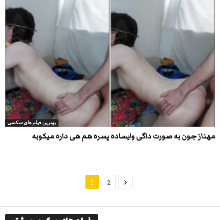
بهترین فیلم های سکسی
مهناز جون به صورت داگی وایساده پسره هم هی داره میکوبه
1
2