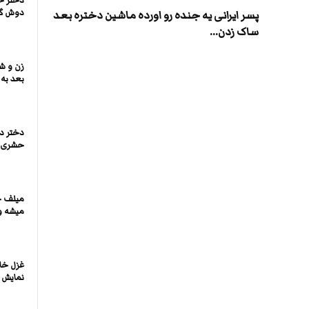
دختر خ
دوش گر
پسر ایرانی یه جنده رو اورده ماشین دختره بعد
ساک زدن...
زن و ش
بعد به 
دختر د
حشری ک
میلف خ
میشه و
غزل خان
نمایش 