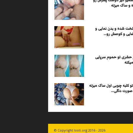
سمیرا کیر دوست پسرش رو
 و ساک میزنه
لخت شده و بدن نمایی و
ایی و کوصش رو...
ر حشری تو حموم سرپایی
یکنه
و کلبه چوبی اول ساک میزنه
صورت داگی...
© Copyright looti.org 2016 - 2026