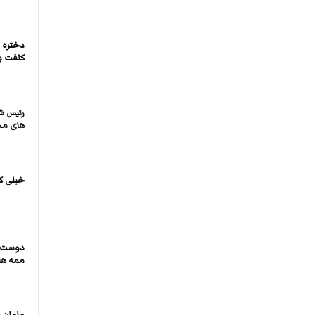
دختره ب
کلفت و 
رئیس ش
های مخ
خیلی ک
دوست د
ممه ها