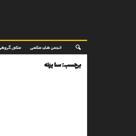
انجمن های سکسی
سکس گروهی
برچسب: سا یزنه