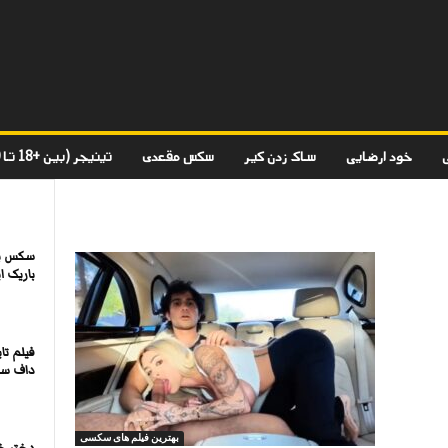
خود ارضایی
ساک زدن کیر
سکس مقعدی
تینیجر (بین +18 تا 20)
سکس با
باریک ای
فیلم تا
داف سک
بهترین فیلم های سکسی