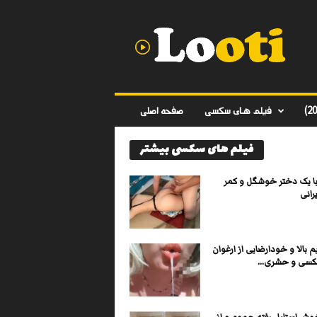
د
ا
ن
ل
و
د
ف
فیلم های سکسی
صفحه اصلی
ی
ل
فیلم های سکسی بیشتر
م
س
ک
 یک دختر خوشگل و کمر
س
رانی
ی
ا
ی
یم بالا و خودارضایی از ارغوان
ر
سی و حشری...
ا
ن
ی