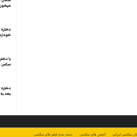
مامان 
میخوره
دختره 
خودارض
با دخت
سکس م
دختره ت
بعد به 
ان سکسی ایرانی
انجمن های سکسی
دسته بندی فیلم های سکسی