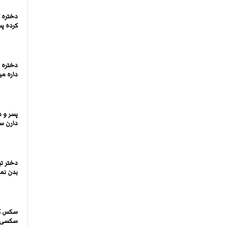
دختره 
کرده پس
دختره 
داره م
پسر و د
دارن س
دختر تی
بدن نما
سکس گر
سکسی ا