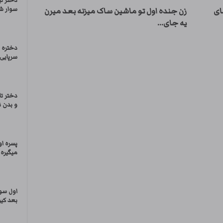
دختر تی
سوار شد
ای
زن جنده اول تو ماشین ساک میزنه بعد میرن
یه جای...
دختره 
سرپایی
دختر ت
و بدن ن
پسره او
میگیره
اول سو
بعد کی