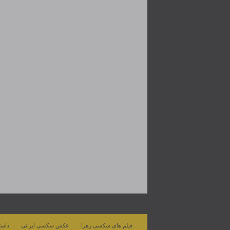
فیلم های سکسی زهرا
عکس سکسی ایرانی
داست