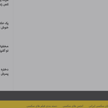
مرده یه
کص زنش
پک عکس
خوش اند
مخفیان
تو آشپز
دختره 
پسرش با
ان سکسی ایرانی
انجمن های سکسی
دسته بندی فیلم های سکسی