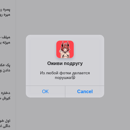
پسره ر
میره رو
میلف ح
میزنه ب
پک عکس
دادن و
دختره 
کیرش س
اول خو
داگی ا