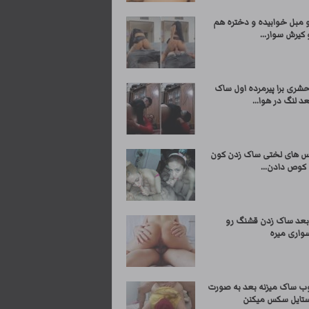
و مبل خوابیده و دختره هم
 کیرش سوار...
شری برا پیرمرده اول ساک
عد لنگ در هوا...
 های لختی ساک زدن کون
 کوص دادن...
بعد ساک زدن قشنگ رو
واری میره
ب ساک میزنه بعد به صورت
ستایل سکس میکنن