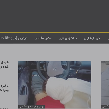
خود ارضایی
ساک زدن کیر
سکس مقعدی
تینیجر (بین +18 تا 20)
شیمل گ
شده و 
دختره 
پسره کی
 سکسی
بهترین فیلم های سکسی