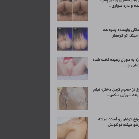
نیجر حشری رو کیر پسره
ه و داره سواری...
داگی وایساده پسره هم
 میکنه تو کوصش
ازه به دوران رسیده لخت شده
مایی و...
ل از حموم کردن دختره فیلم
 بعد سرپایی سکس...
راخ کونش رو آماده میکنه
رشو میکنه تو کونش