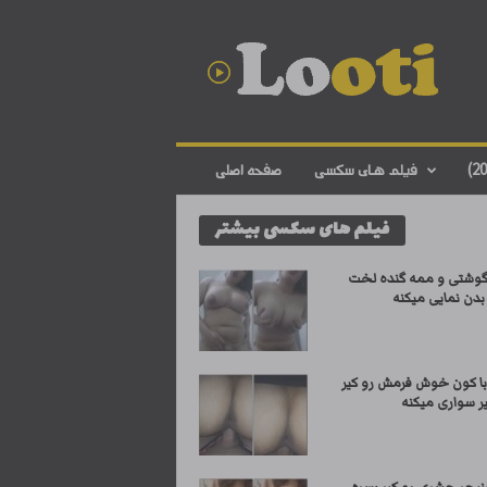
د
ا
ن
ل
و
د
ف
فیلم های سکسی
صفحه اصلی
ی
ل
فیلم های سکسی بیشتر
م
س
ک
وشتی و ممه گنده لخت
س
بدن نمایی میکنه
ی
ا
ی
با کون خوش فرمش رو کیر
ر
ر سواری میکنه
ا
ن
ی