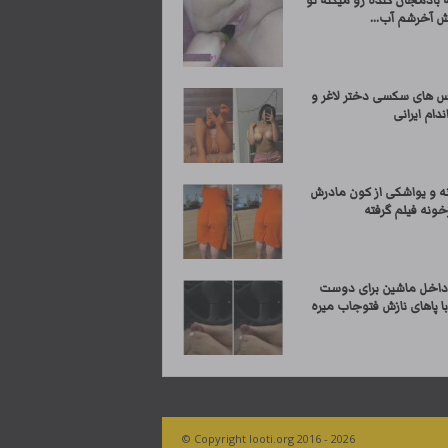
 بادمجان گنده رو میکنه تو
 آخرشم آب...
 های سکسی دختر لاغر و
ام ایرانی
ه و یواشکی از کون مادرش
خونه فیلم گرفته
داخل ماشین برای دوست
 پاهای نازش فتوجاب میره
© Copyright looti.org 2016 - 2026