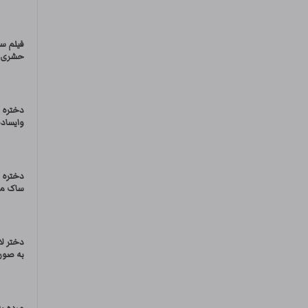
فیلم س
حشری
دختره 
وایساده
دختره 
ساک میز
دختر لا
به صور