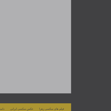
فیلم های سکسی زهرا
عکس سکسی ایرانی
داست