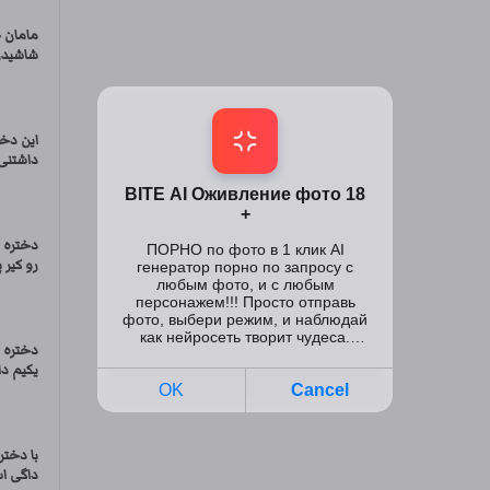
مامان 
شاشیدن
این دخ
داشتنی
دختره ا
رو کیر پ
دختره ب
یکیم د
با دخت
داگی اس