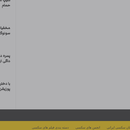
کلیپ ن
حمام
مخفیانه
سونوگرا
پسره د
داگی از
با دختر
پوزیشن
ان سکسی ایرانی
انجمن های سکسی
دسته بندی فیلم های سکسی