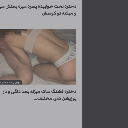
دختره لخت خوابیده پسره میره بغلش می
و میکنه تو کوصش
بهترین فیلم های
دختره قشنگ ساک میزنه بعد داگی و در
پوزیشن های مختلف...