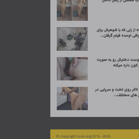
اب مخفی از زنش داخل
 از زنی که با شوهرش برای
فی اومده فیلم گرفتن...
وست دخترش رو به صورت
 کون داره میکنه
 لاغر روی تخت و سرپایی در
 های مختلف...
© Copyright looti.org 2016 - 2026