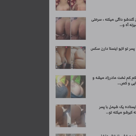
 گندشو داگی میکنه ، سرعتی
زنه آه و...
پسر تو لایو اینستا دارن سکس
کم کم لخت مادرزاد میشه و
یی و کص...
ستاده یک شیمل با پسر
که کیرشو میکنه تو...