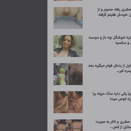
حشری رفته حموم و از
 خودش ففیلم گرفته
تره خوشگل چه ناز و دوست
 و سکسیه
ول از بدنش فیلم میگیره بعد
سره کیر...
را یکی داره ساک میزنه برا
اره کوص میده
ر حشری و لاغر به صورت
تایل از کص...