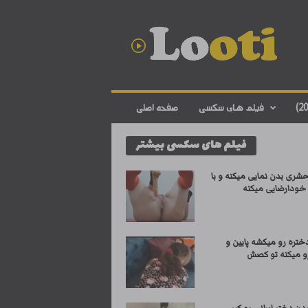
د
ا
ن
ل
و
د
ف
فیلم های سکسی
صفحه اصلی
ی
ل
فیلم های سکسی بیشتر
م
س
ک
شری بدن نمایی میکنه و با
س
 خودارضایی میکنه
ی
ا
ی
ختره رو میکشه پایین و
ر
و میکنه تو کصش
ا
ن
ی