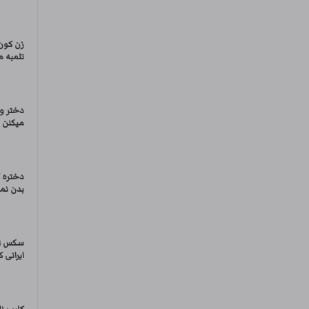
زن کون
تلمبه می
دختر و 
میکنن
دختره 
بدن نما
سکس ای
ایرانی 