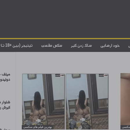
خود ارضایی
ساک زدن کیر
سکس مقعدی
تینیجر (بین +18 تا 20)
میلف ح
دولیدو
شلوار د
کیرش ر
 سکسی
بهترین فیلم های سکسی