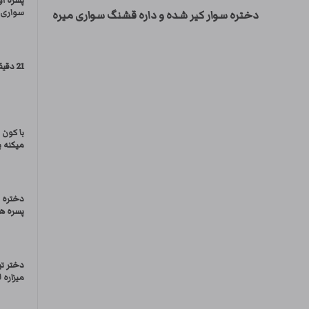
پسره ا
سواری م
دختره سوار کیر شده و داره قشنگ سواری میره
21 دقیقه از ساک زدن دوست‌ دختر
با کون
میکنه ب
دختره 
پسره ه
دختر ت
میزاره