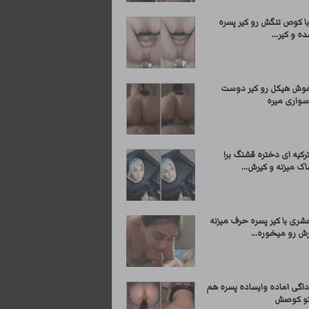
ا کوص تنگش رو کیر پسره
ه و کیر...
وش هیکل رو کیر دوست
واری میره
کیه ای دختره قشنگ برا
ک میزنه و کیرش...
شری با کیر پسره حرف میزنه
ش رو میخوره...
داگی اماده وایساده پسره هم
تو کوصش