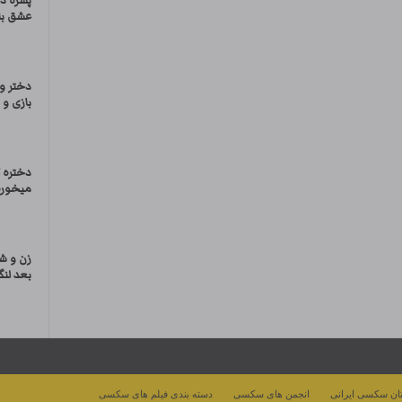
پسره دخ
عشق با
دختر و
بازی و
دختره ک
میخوره 
زن و ش
بعد لنگ
ان سکسی ایرانی
انجمن های سکسی
دسته بندی فیلم های سکسی