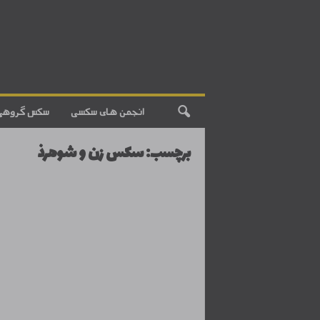
انجمن های سکسی
سکس گروهی
برچسب: سکس زن و شوهرذ