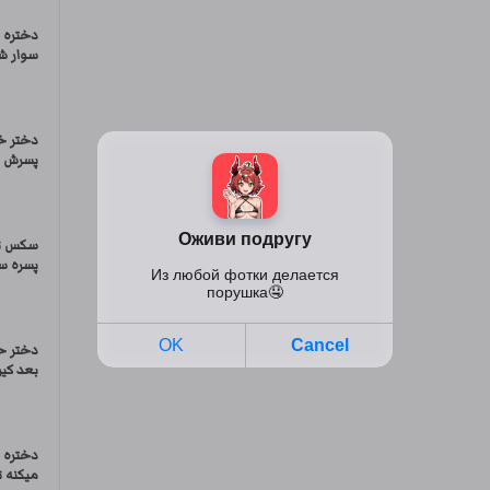
دختره ب
سوار شد
دختر خ
پسرش س
سکس تر
پسره سا
دختر ح
بعد کیر
دختره 
میکنه 