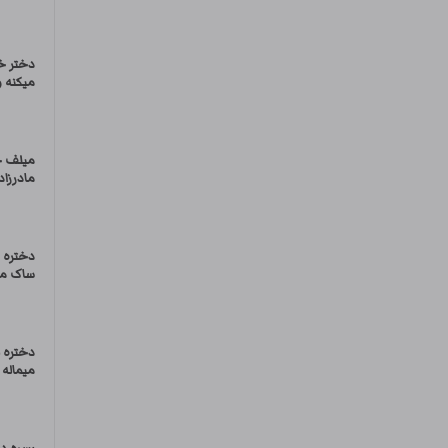
دختر خو
میکنه 
میلف 
مادرزاد
دختره 
ساک می
دختره 
میماله