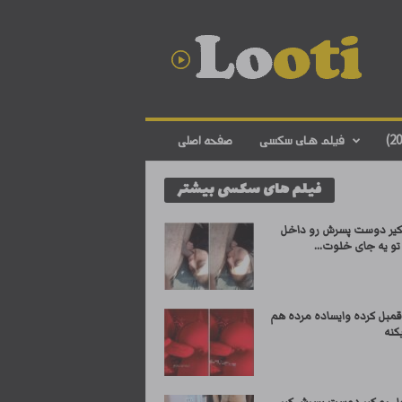
د
ا
ن
ل
و
د
ف
فیلم های سکسی
صفحه اصلی
ی
ل
فیلم های سکسی بیشتر
م
س
ک
کیر دوست پسرش رو داخل
س
تو یه جای خلوت...
ی
ا
ی
قمبل کرده وایساده مرده هم
ر
کنه
ا
ن
ی