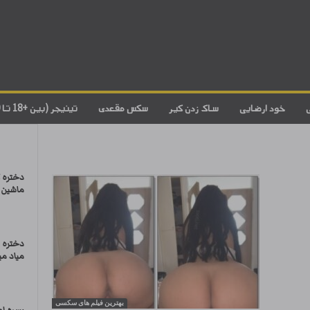
خود ارضایی
ساک زدن کیر
سکس مقعدی
تینیجر (بین +18 تا 20)
دختره 
ماشین 
دختره 
میاد می
بهترین فیلم های سکسی