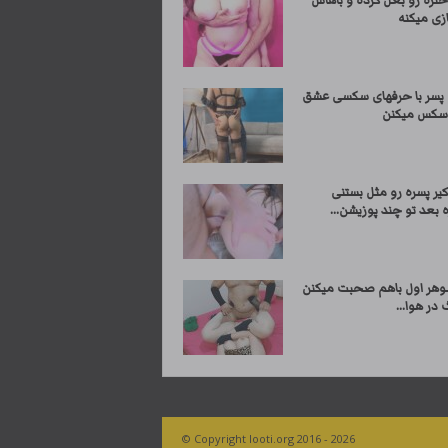
تره رو بغل کرده و باهاش
زی میکنه
 پسر با حرفهای سکسی عشق
 سکس میکنن
یر پسره رو مثل بستنی
بعد تو چند پوزیشن...
وهر اول باهم صحبت میکنن
 در هوا...
© Copyright looti.org 2016 - 2026