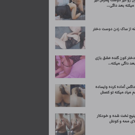
ول رو کیر دوست پسرش کیر
یکنه بعد داگی...
 دختر کون گنده عشق بازی
عد داگی میکنه...
داگس آماده کرده وایساده
م میاد میکنه تو کصش
ینیج لخت شده و خودکار
 لای ممه و کونش