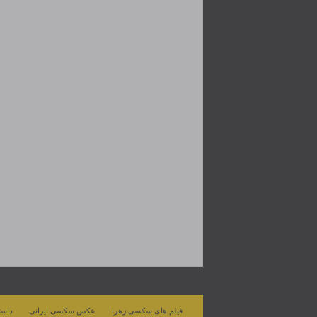
فیلم های سکسی زهرا
عکس سکسی ایرانی
داست