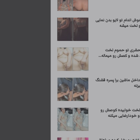
ش اندام تو لایو بدن نمایی
و لخت میشه
حشری تو حموم لخت
 شده و کصش رو میماله...
داخل ماشین برا پسره قشنگ
زنه
لخت خوابیده کوصش رو
 و خودارضایی میکنه