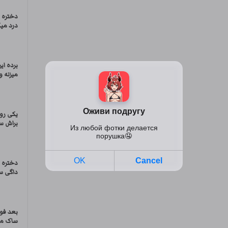
دختره ر
درد می
برده ای
میزنه 
یکی رو 
براش سا
دختره ر
داگی س
بعد فوت
ساک می