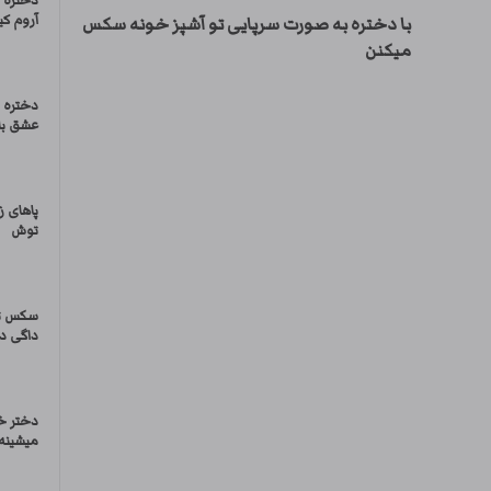
دختره 
آروم کی
با دختره به صورت سرپایی تو آشپز خونه سکس
میکنن
دختره 
عشق با
پاهای ز
توش
سکس تر
داگی دا
دختر خ
میشینه