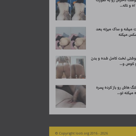
وست دخرش رو به صورت
اه و ناله...
ت میشه و ساک میزنه بعد
کس میکنه
وشتی لخت کامل شده و بدن
 کوص و...
نگ هاش رو باز کرده پسره
 میکنه تو...
© Copyright looti.org 2016 - 2026