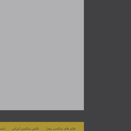
فیلم های سکسی زهرا
عکس سکسی ایرانی
داست