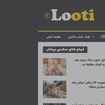
د
ا
ن
ل
و
د
ف
فیلم های سکسی
صفحه اصلی
ی
ل
فیلم های سکسی بیشتر
م
س
ک
اول خوب ساک میزنه بعد
س
و کیرش میشینه و...
ی
ا
ی
اول یه صورت 69 سکس میکنن بعد
ر
 سواری میکنه
ا
ن
ی