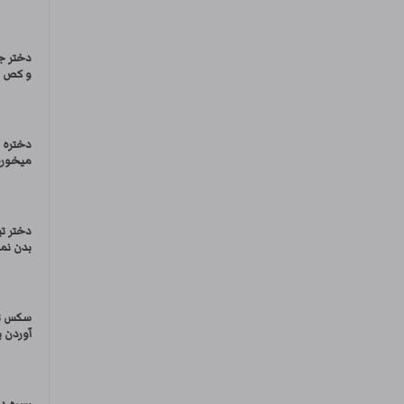
دختر ج
و کص و
دختره ق
میخوره
دختر ت
بدن نما
سکس تر
آوردن ی