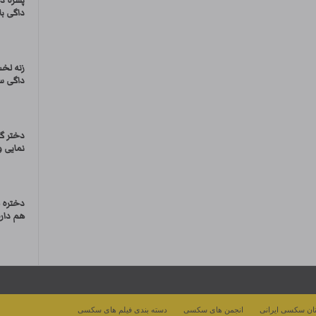
پسره د
داگی با 
زنه لخ
داگی س
دختر گ
نمایی و
دختره ل
هم داره
ان سکسی ایرانی
انجمن های سکسی
دسته بندی فیلم های سکسی