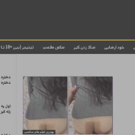
خود ارضایی
ساک زدن کیر
سکس مقعدی
تینیجر (بین +18 تا 20)
دختره 
دختره ر
زنه کیر
بهترین فیلم های سکسی