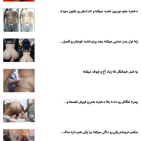
دختره جلو دوربین لخت میکنه و اندامش رو نشون میده
زنه اول بدن نمایی میکنه بعد روی تخت کونش رو قمبل...
یه كس خوشگل كه زیاد آخ و اووف میكنه
پسره لنگاش رو داده بالا دختره هم رو کیرش نشسته و...
سکس تریسام یکی رو داگی میکنه برا یکی هم داره ساک...