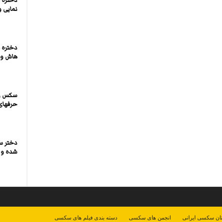
دختره 
نمایی و
دختره ل
هاش و 
سکس زن 
حرفها
دختر س
شده و ل
ان سکسی ایرانی
انجمن های سکسی
دسته بندی فیلم های سکسی