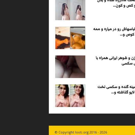
لخت مادرزاد شده و بدن
 کص و کون...
باسهاش رو در میاره و ممه
کوص و...
و شوهر ایرانی همراه با
ی سکسی
ینه گنده و سکسی لخت
ایو گذاشته و...
© Copyright looti.org 2016 - 2026