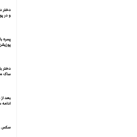
دختر د
و در پ
پسره ب
پوزیشن
دختر ب
ساک می
بعد از
ادامه 
سکس زن