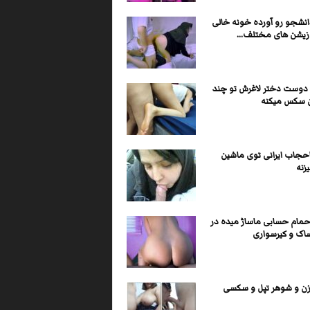
انشجو رو آورده خونه خالی
وزیشن های مختلف...
ا دوست دختر لاغرش تو چند
 سکس میکنه
احجاب ایرانی توی ماشین
زنه
 حمام حسابی ماساژ میده در
ساک و کیرسواری
 و شوهر تپل و سکسی