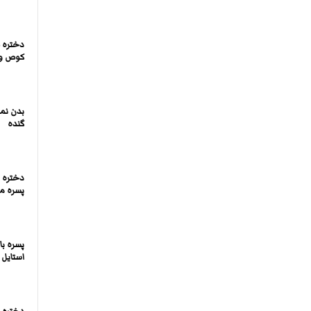
دختره 
کوص و 
بدن نم
گنده
دختره د
پسره می
پسره ب
استایل 