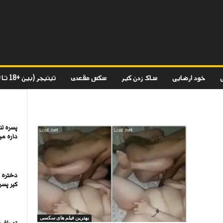
خود ارضایی
ساک زدن کیر
سکس مقعدی
تینیجر (بین +18 تا 20)
پسره لن
داره میک
دختره 
کیر پسر
بهترین فیلم های سکسی