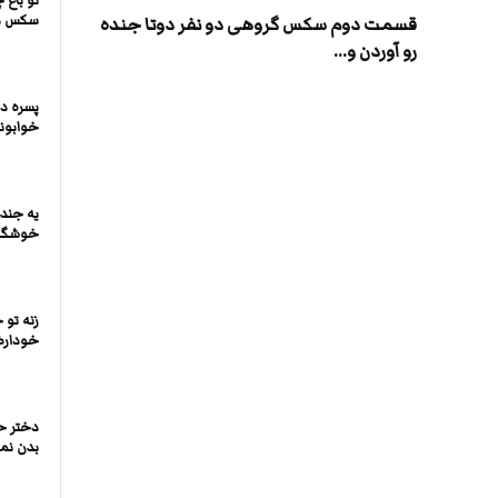
تو باغ 
سکس م
قسمت دوم سکس گروهی دو نفر دوتا جنده
رو آوردن و...
پسره د
خوابوند
یه جنده
خوشگل 
زنه تو
خودارضا
دختر ح
بدن نما