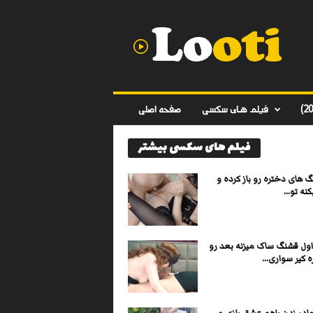
د
ا
ن
ل
و
د
ف
فیلم های سکسی
صفحه اصلی
ی
ل
فیلم های سکسی بیشتر
م
س
ک
گ های دختره رو باز کرده و
س
نه تو...
ی
ا
ی
اول قشنگ ساک میزنه بعد رو
ر
ه کیر سواری...
ا
ن
ی