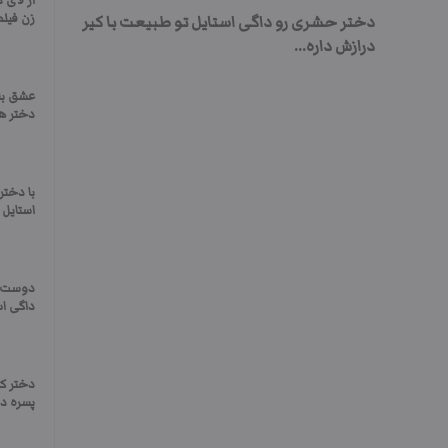
از لای 
زن فیلم
دختر حشری رو داگی استایل تو طبیعت با کیر
درازش داره...
عشق با
دختر هم
با دخت
استایل 
دوست د
داگی ا
دختر کو
پسره دار