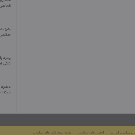
4 سری
الماسی
بدن نم
سکسی و
پسره ب
داگی اس
دختره 
میکنه ب
ان سکسی ایرانی
انجمن های سکسی
دسته بندی فیلم های سکسی