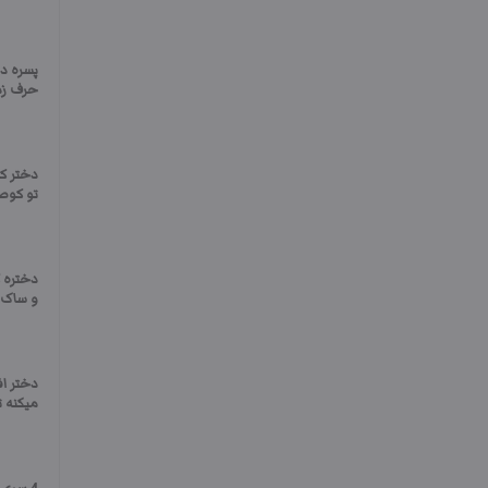
پسره دخ
حرف زد
دختر کو
تو کو
دختره 
و ساک م
دختر اف
میکنه 