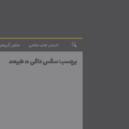
انجمن های سکسی
سکس گروهی
برچسب: سگس داگی ت طبیعت