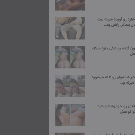
تره رو آورده خونه بعد
ن باهاش راضی به...
ن گنده رو داگی داره میکنه
صش
کیر شوهرش رو تا ته میخوره
یزنه و...
غان رو خوابونده و داره
تو کوصش