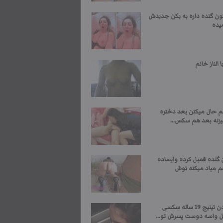
ون گنده داره به بکن جدیدش
یده
الناز خانم
هم حال میکنن بعد دختره
زنه بعد هم سکس...
 گنده قمبل کرده وایساده
م میاد میکنه توش
ساک زدن تینیج 19 ساله سکسی
واسه دوست پسرش تو...