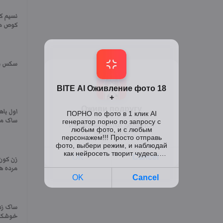
نسیم ک
کوص م
سکس با 
اول با
ساک می
زن کون
مرده ه
خوشکل 