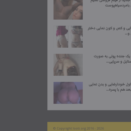
 جدید از فیلم فروشی نسیم
 بامردسیاهپوست
ایی و کص و کون نمایی دختر
...
ا یک جنده پولی به صورت
تایل و سرپایی...
اول خودارضایی و بدن نمایی
عد هم با پسره...
© Copyright looti.org 2016 - 2026