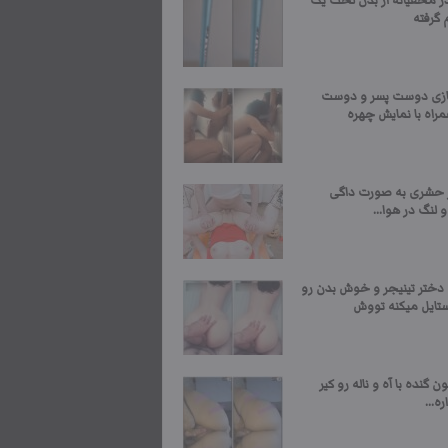
در مخفیانه از بدن لخت یک
 گرفته
زی دوست پسر و دوست
راه با نمایش چهره
ر حشری به صورت داگی
و لنگ در هوا...
ختر تینیجر و خوش بدن رو
ستایل میکنه تووش
ن گنده با آه و ناله رو کیر
ه...