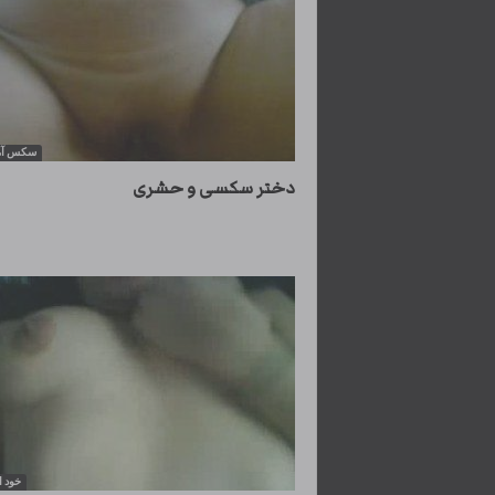
سکس آم
دختر سکسی و حشری
خود 