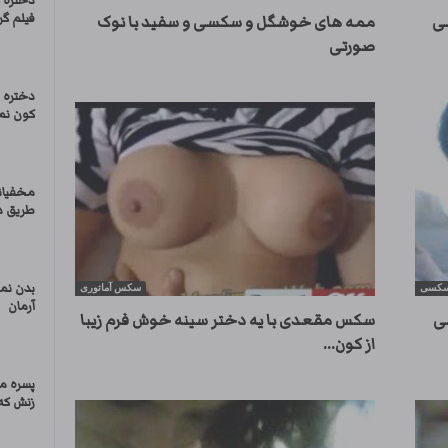
دختره 
فیلم گر
ی
ممه های خوشگل و سکسی و سفید با نوک
صورتی
دختره ت
کون نما
مخفیان
طریق دو
بدن نم
 سکسی
سکس آماتوری
آرمان
ی
سکس مقعدی با یه دختر سینه خوش فرم زیبا
از کون...
پسره م
زنش که 