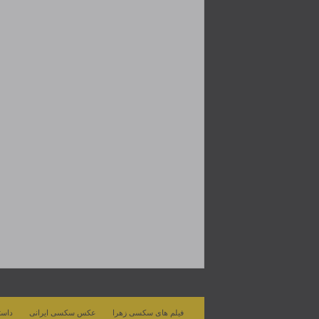
فیلم های سکسی زهرا
عکس سکسی ایرانی
داست