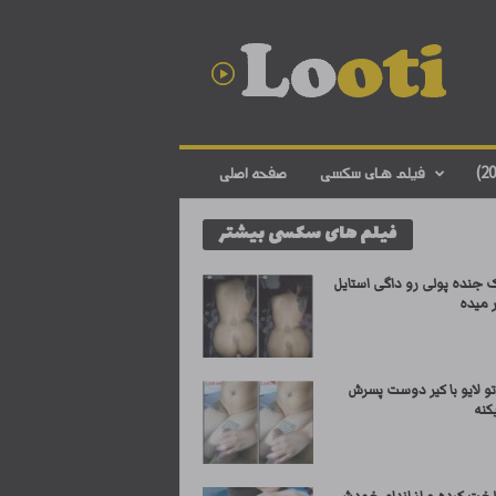
د
ا
ن
ل
و
د
ف
فیلم های سکسی
صفحه اصلی
ی
ل
فیلم های سکسی بیشتر
م
س
ک
 جنده پولی رو داگی استایل
س
 میده
ی
ا
ی
و لایو با کیر دوست پسرش
ر
کنه
ا
ن
ی