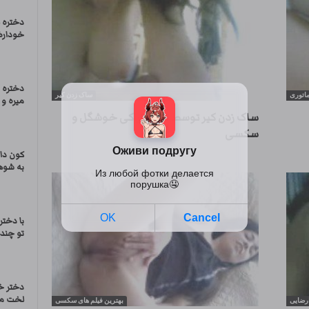
دختره 
خودارض
دختره 
اتوری
ساک زدن کیر
میره و 
ساک زدن کیر توسط دختر اراکی خوشگل و
سکسی
کون دا
به شوه
با دخت
تو چند
دختر خ
لخت میش
ارضایی
بهترین فیلم های سکسی