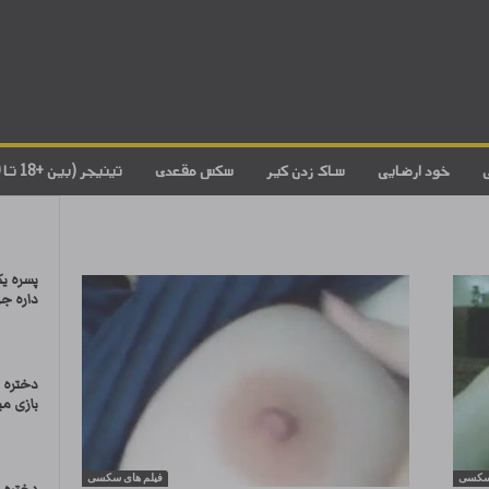
خود ارضایی
ساک زدن کیر
سکس مقعدی
تینیجر (بین +18 تا 20)
پسره یک
داره جر
دختره ت
بازی می
 سکسی
فیلم های سکسی