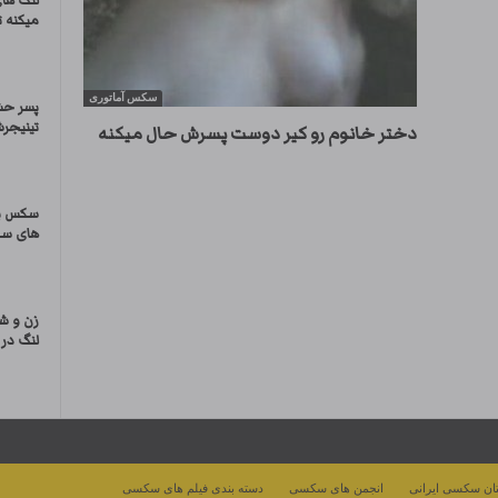
لنگ های
میکنه 
سکس آماتوری
پسر حش
تینیجرش
دختر خانوم رو کیر دوست پسرش حال میکنه
سکس با
های س
زن و ش
لنگ در 
ان سکسی ایرانی
انجمن های سکسی
دسته بندی فیلم های سکسی