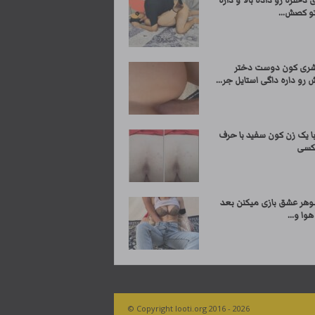
 دختره رو داده بالا و داره
تو کصش...
ری کون دوست دختر
 رو داره داگی استایل جر...
 یک زن کون سفید با حرف
کسی
وهر عشق بازی میکنن بعد
هوا و...
© Copyright looti.org 2016 - 2026