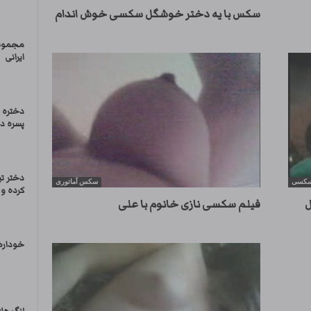
سکس با یه دختر خوشگل سکسی خوش اندام
مجموعه
ایرانی
دختره ا
پسره د
دختر تی
 سکسی
سکس آماتوری
کرده و
ل
فیلم سکسی نازی خانوم با علی
خودارض