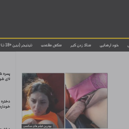
خود ارضایی
ساک زدن کیر
سکس مقعدی
تینیجر (بین +18 تا 20)
پسره شو
لای شور
دختره ج
خودارض
بهترین فیلم های سکسی