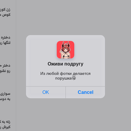
زن کون
کوص م
دختره ت
لنگها رو
دختر 
رو نشو
سواری 
به دوس 
زنه به 
کیرش رو