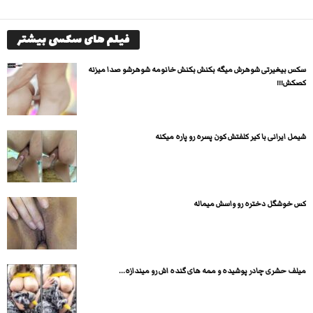
فیلم های سکسی بیشتر
سکس بیغیرتی شوهرش میگه بکنش بکنش خانومه شوهرشو صدا میزنه
کصکش!!!
شیمل ایرانی با کیر کلفتش کون پسره رو پاره میکنه
کس خوشگل دختره رو واسش میماله
میلف حشری چادر پوشیده و ممه های گنده اش رو میندازه...