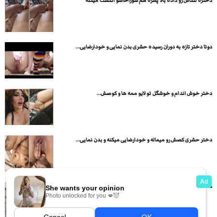
دختره لنگاش رو داده بالا پسره هم سوراخاشو انگشت میکنه
دوتا دختر تازه به دوران رسیده حشری بدن نمایی و خودارضایی...
دختر خوش اندام و خوشگل تو لایو ممه ها و کوصش...
دختر حشری کصش رو میماله و خودارضایی میکنه و بدن نمایی...
دختره کف حمام داره با کسش ور میره خیلی حشریه تو...