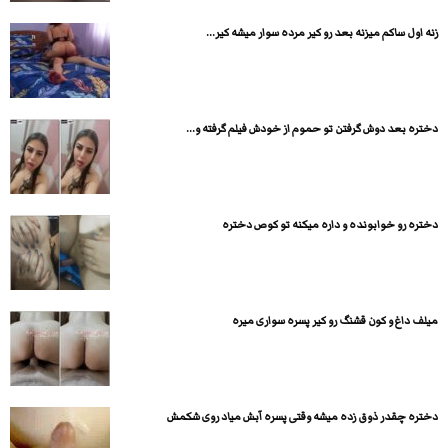
زنه اول ساکم میزنه بعد رو کیر مرده سوار میشه کیر...
دختره بعد دوش گرفتن تو حموم از خودش فیلم گرفته و...
دختره رو خوابونده و داره میکنه تو کوص دختره
میلف داغ و کون قشنگ رو کیر پسره سواری میره
دختره چقدر ذوق زده میشه وقتی پسره آبش میاد روی شکمش