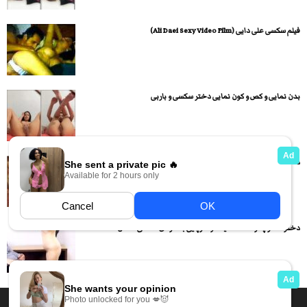
فیلم سکسی علی دایی (Ali Daei Sexy Video Film)
بدن نمایی و کص و کون نمایی دختر سکسی و باربی
دختر تینیجر رو کیر پسره نشسته و داره کیر سواری میکنه...
دختره کنار پسره لخت میشه و سرپایی با حرفای سکسی سکس...