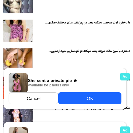
با دختره اول صحبت میکنه بعد در پوزیشن های مختلف سکس...
دختره با موز ساک میزنه بعد میکنه تو کوصش و خودارضایی...
میلف حشری رو خوابونده و لنگاشم داده بالا و کیرش رو...
سکس داستانی دختره رو قبل رفتن به استخر راضی میکنه و...