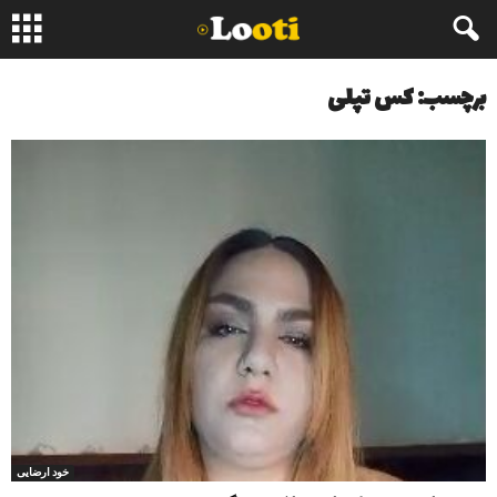
برچسب: کس تپلی
خود ارضایی