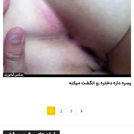
سکس آماتوری
پسره داره دختره رو انگشت میکنه
1
2
3