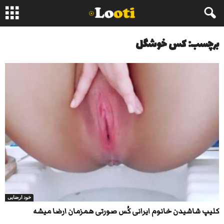
برچسب: کس خوشگل
خود ارضایی
کلیپ شاشیدن خانوم ایرانی کُس صورتی همزمان ارضا میشه