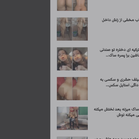
اب مخفی از زنش داخل
کیه ای دختره تو صندلی
ین برا پسره ساک...
میلف حشری و سکسی به
اگی استایل سکس...
ساک میزنه بعد لختش میکنه
یی میکنه توش