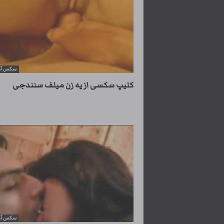
سکس آم
کلیپ سکسی از یه زن میلف سنندجی
سکس آم