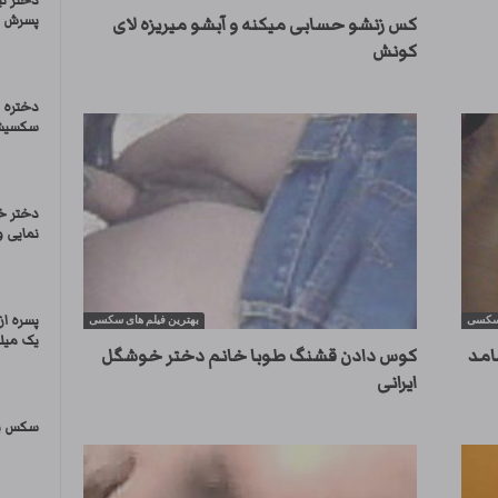
دختر ت
پسرش س
کس زنشو حسابی میکنه و آبشو میریزه لای
کونش
دختره 
سکسیش 
دختر خ
نمایی و
پسره از
 سکسی
بهترین فیلم های سکسی
یک میل
امد
کوس دادن قشنگ طوبا خانم دختر خوشگل
ایرانی
سکس با