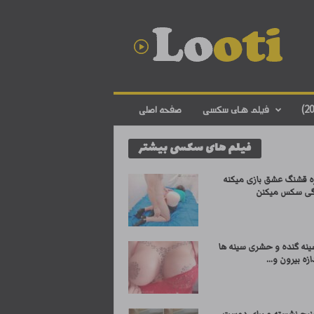
د
ا
ن
ل
و
د
ف
فیلم های سکسی
صفحه اصلی
ی
ل
فیلم های سکسی بیشتر
م
س
ک
ره قشنگ عشق بازی میکنه
س
گی سکس میکنن
ی
ا
ی
ینه گنده و حشری سینه ها
ر
زه بیرون و...
ا
ن
ی