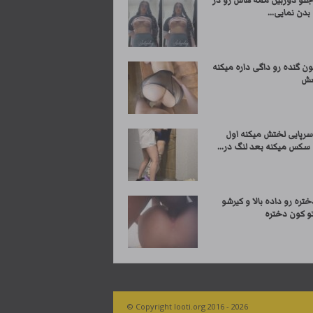
جلو دوربین ممه هاش رو در
 بدن نمایی...
ن گنده رو داگی داره میکنه
صش
رپایی لختش میکنه اول
سکس میکنه بعد لنگ در...
ختره رو داده بالا و کیرشو
تو کون دختره
© Copyright looti.org 2016 - 2026