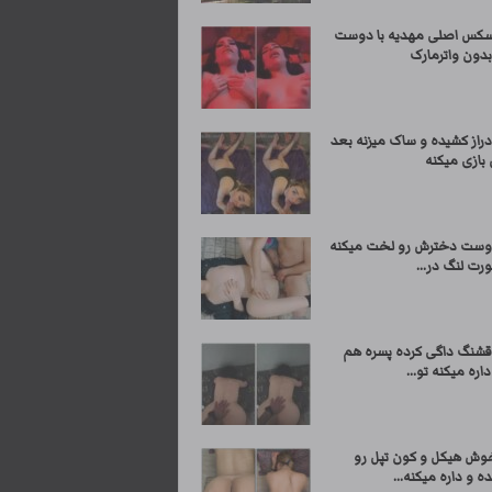
سکس اصلی مهدیه با دوست
دون واترمارک
راز کشیده و ساک میزنه بعد
 بازی میکنه
وست دخترش رو لخت میکنه
رت لنگ در...
قشنگ داگی کرده پسره هم
داره میکنه تو...
وش هیکل و کون تپل رو
ه و داره میکنه...