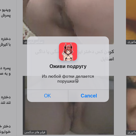
ویدیو 
پسرش ب
دختره د
اتوری
سکس آماتوری
با کیرش
کردن کس دختر ایرانی مدل سگی یا داگی
استایل
پسره د
و به صو
دختره 
تند تند 
دختر خ
خوابوند
اتوری
فیلم های سکسی