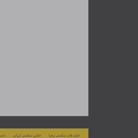
فیلم های سکسی زهرا
عکس سکسی ایرانی
داست