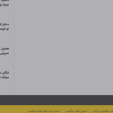
دختره 
میاره و
دختر کو
تو کو
همون س
سرپایی 
لنگای د
میکنه 
ان سکسی ایرانی
انجمن های سکسی
دسته بندی فیلم های سکسی