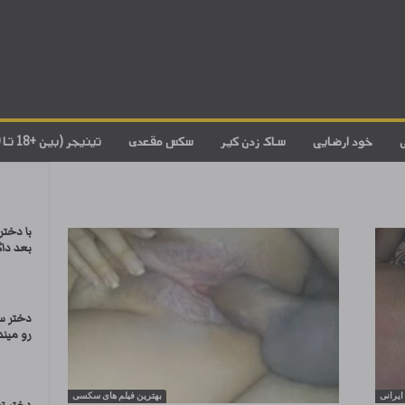
خود ارضایی
ساک زدن کیر
سکس مقعدی
تینیجر (بین +18 تا 20)
با دخت
بعد دا
دختر س
رو میندا
رانی
بهترین فیلم های سکسی