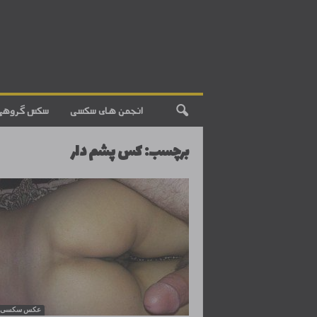
انجمن های سکسی
سکس گروهی
برچسب: کس پشم دار
عکس سکسی ای