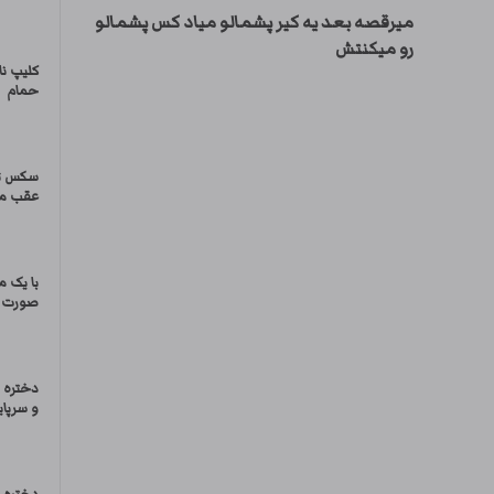
میرقصه بعد یه كیر پشمالو میاد کس پشمالو
رو میكنتش
کلیپ ن
حمام
سکس تر
عقب ماش
با یک 
صورت د
دختره 
و سرپا