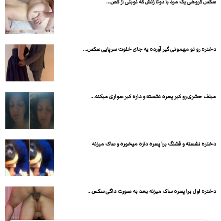
سکس گروهی یک مرد با دوتا زنش که نوبتی از کص...
دختره رو تو مهمونی گیر آورده یه جای خلوت سرپایی سکس...
میلف حشری رو کیر پسره نشسته و داره کیر سواری میکنه...
دختره نشسته و قشنگ برا پسره داره میخوره و ساک میزنه
دختره اول برا پسره ساک میزنه بعد به صورت داگی سکس...