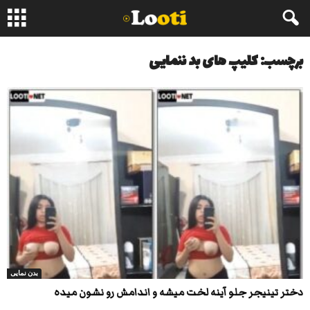
برچسب: کلیپ های بد ننمایی
بدن نمایی
دختر تینیجر جلو آینه لخت میشه و اندامش رو نشون میده