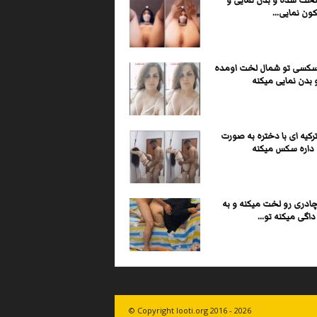
لخت شده و بدن نمایی و
ون نمایی...
کسی تو شمال لخت اومده
 بدن نمایی میکنه
کیه ای با دختره به صورت
 داره سکس میکنه
ادری رو لخت میکنه و به
گی میکنه تو...
© Copyright looti.org 2016 - 2026