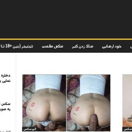
خود ارضایی
ساک زدن کیر
سکس مقعدی
تینیجر (بین +18 تا 20)
دختره 
نمایی 
سکس تر
به صورت
و سکس
لایو سکس