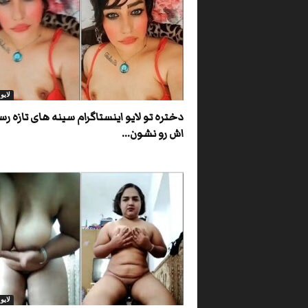
لای
دختره تو لایو اینستاگرام سینه های تازه ر
اش رو نشون...
لای