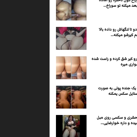
اخ کون دختره رو آماده
عد میکنه تو سوراخ...
و تا لنگهاش رو داده بالا
 کیرشو میکنه...
رو کیر شق کرده و راست شده
واری میره
ا یک جنده پولی به صورت
ستایل سکس یمکنه
حشری و سکسی روی مبل
یده و داره خوارضایی...