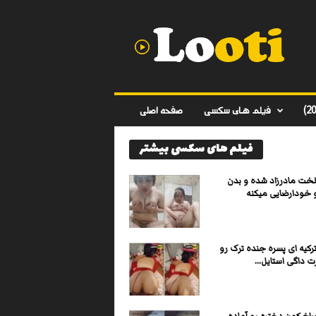
د
ا
ن
ل
و
د
ف
فیلم های سکسی
صفحه اصلی
ی
ل
فیلم های سکسی بیشتر
م
س
ک
لخت مادرزاد شده و بدن
س
و خودارضایی میکنه
ی
ا
ی
کیه ای پسره جنده ترک رو
ر
 داگی استایل...
ا
ن
ی