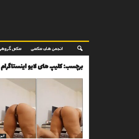
انجمن های سکسی
سکس گروهی
برچسب: کلیپ های لایو اینستاگرام
لای