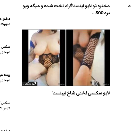
ت
دختره تو لایو اینستاگرام لخت شده و میگه ویو
بره 500...
دختر ح
صورت د
سکس با
میخوره
برده می
میخوره 
لایو سکس
لایو سکسی لختی شاخ ایینستا
سکس کی
کوس ت