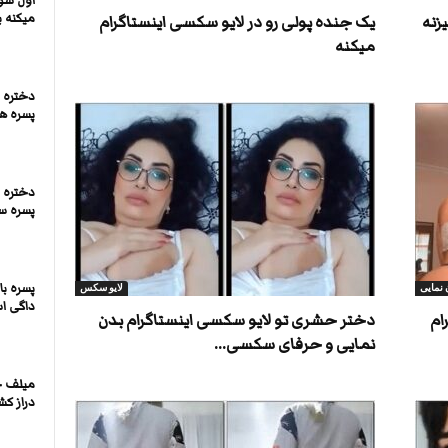
اول سور
میکنه ب
زنه
یک جنده پولی رو در لایو سکسی اینستاگرام
میکنه
دختره د
پسره هم
دختره 
پسره س
پسره ب
 نمایی
لایو سکس
داگی ا
ام
دختر حشری تو لایو سکسی اینستاگرام بدن
نمایی و حرفای سکسی...
میلف 
دراز کش