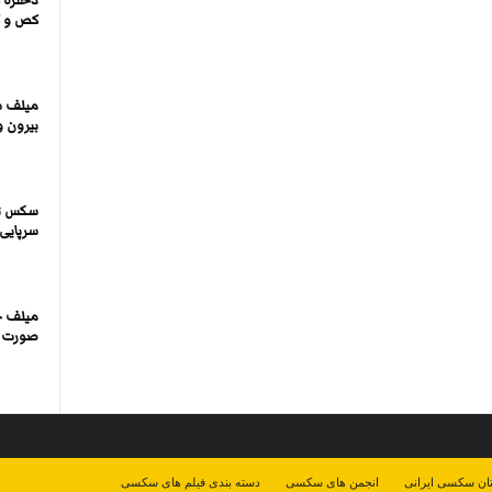
دختره 
کص و ک
میلف س
بیرون و
سکس تر
سرپایی
میلف چ
صورت دا
ان سکسی ایرانی
انجمن های سکسی
دسته بندی فیلم های سکسی