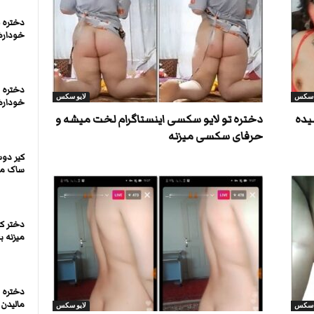
دختره 
خودارض
دختره 
و سکس
لایو سکس
خودارض
سیده
دختره تو لایو سکسی اینستاگرام لخت میشه و
حرفای سکسی میزنه
کیر دو
ساک میز
دختر ک
میزنه ب
دختره ر
مالیدن
و سکس
لایو سکس